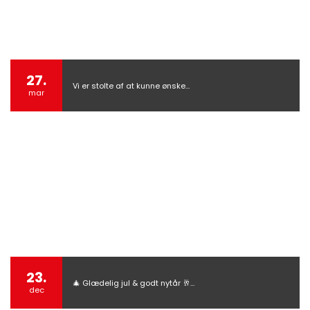
27.
Vi er stolte af at kunne ønske…
mar
23.
🎄 Glædelig jul & godt nytår 🥂…
dec