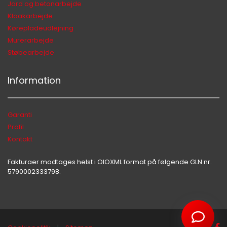
Jord og betonarbejde
Kloakarbejde
Start en ny samtale
Kørepladeudlejning
Har du et spørgsmål? Start en ny samtale
Murerarbejde
Støbearbejde
Kontaktinformation
Tjenester
Information
Lokation
Social Media
Garanti
Profil
Uforpligtende Tilbud
Kontakt
Fakturaer modtages helst i OIOXML format på følgende GLN nr.
5790002333798.