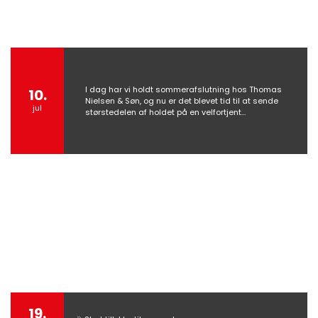
I dag har vi holdt sommerafslutning hos Thomas
10.
Nielsen & Søn, og nu er det blevet tid til at sende
jul
størstedelen af holdet på en velfortjent…
19.