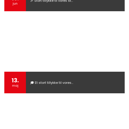
🎉 Stort tillykke til vores st…
jun
13.
🎓 Et stort tillykke til vores…
maj