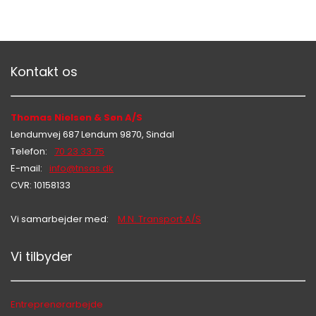
Kontakt os
Thomas Nielsen & Søn A/S
Lendumvej 687 Lendum 9870, Sindal
Telefon:
70 23 33 75
E-mail:
info@tnsas.dk
CVR: 10158133
Vi samarbejder med:
M.N. Transport A/S
Vi tilbyder
Hej 👋
Hvordan kan vi hjælpe?
Entreprenørarbejde