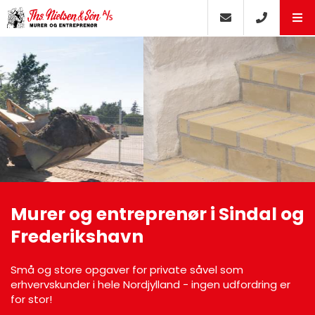
Murer og entreprenør i Sindal og
Frederikshavn
Små og store opgaver for private såvel som
erhvervskunder i hele Nordjylland - ingen udfordring er
for stor!