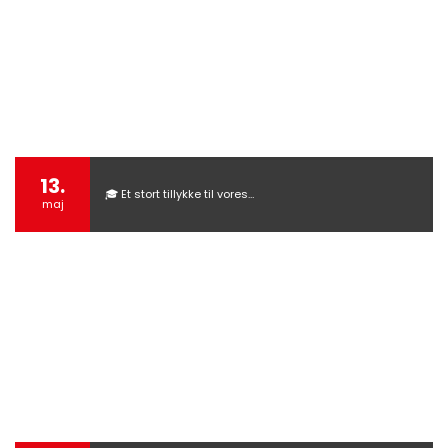
13.
🎓 Et stort tillykke til vores…
maj