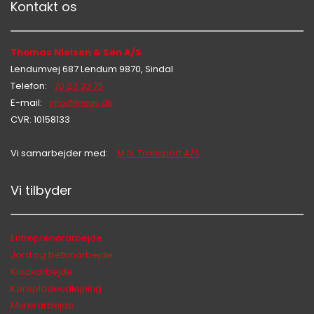
Kontakt os
Thomas Nielsen & Søn A/S
Lendumvej 687 Lendum 9870, Sindal
Telefon:
70 23 33 75
E-mail:
info@tnsas.dk
CVR: 10158133
Vi samarbejder med:
M.N. Transport A/S
Vi tilbyder
Hej 👋
Hvordan kan vi hjælpe?
Entreprenørarbejde
Jord og betonarbejde
Kloakarbejde
Start en ny samtale
Kørepladeudlejning
Har du et spørgsmål? Start en ny samtale
Murerarbejde