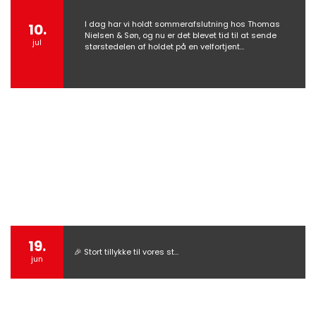
I dag har vi holdt sommerafslutning hos Thomas
10.
Nielsen & Søn, og nu er det blevet tid til at sende
jul
størstedelen af holdet på en velfortjent…
19.
🎉 Stort tillykke til vores st…
jun