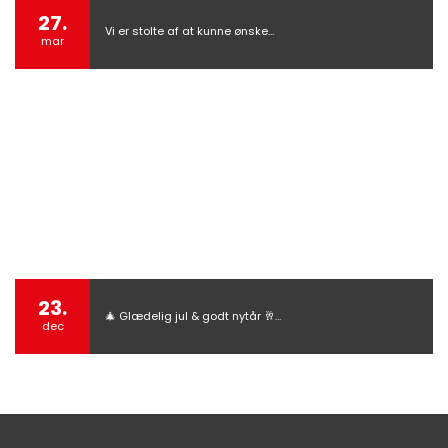
27.
Vi er stolte af at kunne ønske…
mar
23.
🎄 Glædelig jul & godt nytår 🥂…
dec