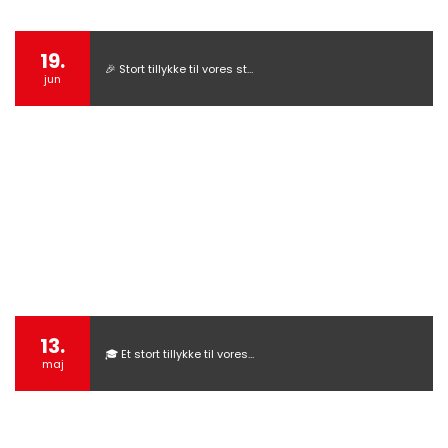
19.
🎉 Stort tillykke til vores st…
jun
13.
🎓 Et stort tillykke til vores…
maj