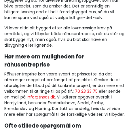
byggeriet og stå for diverse indretningsopgaver, som kan
blive præcist, som du ønsker det. Det er samtidig en
billigere løsning end et helt færdigbygget hus, så du vil
kunne spare ved også at vælge lidt gør-det-selv.
Vi laver altid alt byggeri efter alle lovmæssige krav på
området, og vi tilbyder både råhusentreprise, når du står og
skal bygge nyt, men også, hvis du blot skal have en
tilbygning eller lignende.
Hør mere om muligheden for
råhusentreprise
Råhusentreprise kan være svært at prissætte, da det
afhænger meget af omfanget af projektet. Ønsker du et
uforpligtende tilbud på dit konkrete projekt, er du mere end
velkommen til at ringe til os på tlf.:
70 23 33 75
eller sende
en mail på
info@tnsas.dk
. Vi udfører opgaver overalt i
Nordjylland, herunder Frederikshavn, Sindal, Sæby,
Brønderslev og Hjørring. Kontakt os endelig, hvis du vil vide
mere eller har spørgsmål til de forskellige ydelser, vi tilbyder.
Ofte stillede spørgsmål om