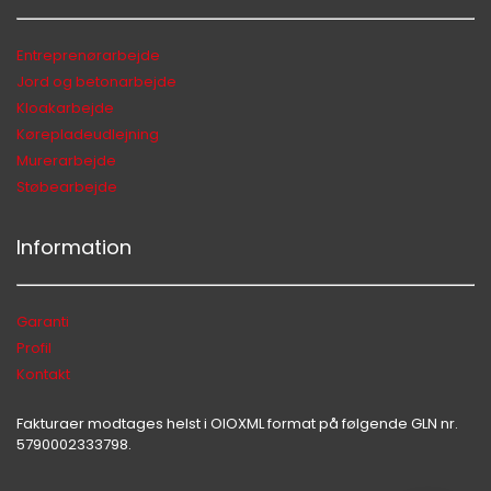
Hej 👋
Hvordan kan vi hjælpe?
Entreprenørarbejde
Jord og betonarbejde
Kloakarbejde
Start en ny samtale
Kørepladeudlejning
Har du et spørgsmål? Start en ny samtale
Murerarbejde
Støbearbejde
Kontaktinformation
Tjenester
Information
Lokation
Social Media
Garanti
Profil
Uforpligtende Tilbud
Kontakt
Fakturaer modtages helst i OIOXML format på følgende GLN nr.
5790002333798.