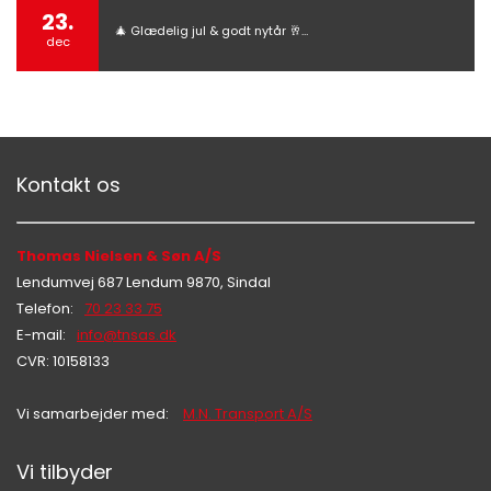
23.
🎄 Glædelig jul & godt nytår 🥂…
dec
Kontakt os
Thomas Nielsen & Søn A/S
Lendumvej 687 Lendum 9870, Sindal
Telefon:
70 23 33 75
E-mail:
info@tnsas.dk
CVR: 10158133
Vi samarbejder med:
M.N. Transport A/S
Vi tilbyder