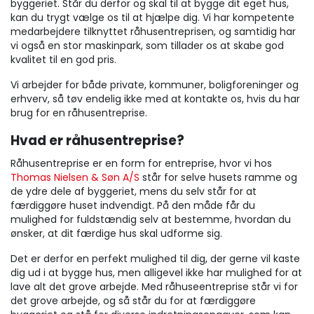
byggeriet. Står du derfor og skal til at bygge dit eget hus,
kan du trygt vælge os til at hjælpe dig. Vi har kompetente
medarbejdere tilknyttet råhusentreprisen, og samtidig har
vi også en stor maskinpark, som tillader os at skabe god
kvalitet til en god pris.
Vi arbejder for både private, kommuner, boligforeninger og
erhverv, så tøv endelig ikke med at kontakte os, hvis du har
brug for en råhusentreprise.
Hvad er råhusentreprise?
Råhusentreprise er en form for entreprise, hvor vi hos
Thomas Nielsen & Søn A/S
står for selve husets ramme og
de ydre dele af byggeriet, mens du selv står for at
færdiggøre huset indvendigt. På den måde får du
mulighed for fuldstændig selv at bestemme, hvordan du
ønsker, at dit færdige hus skal udforme sig.
Det er derfor en perfekt mulighed til dig, der gerne vil kaste
dig ud i at bygge hus, men alligevel ikke har mulighed for at
lave alt det grove arbejde. Med råhuseentreprise står vi for
det grove arbejde, og så står du for at færdiggøre