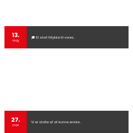
13.
🎓 Et stort tillykke til vores…
maj
27.
Vi er stolte af at kunne ønske…
mar