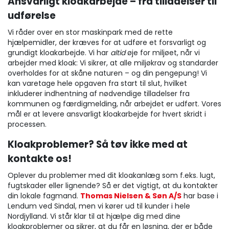
Ansvarligt kloakarbejde – fra tilladelser til
udførelse
Vi råder over en stor maskinpark med de rette
hjælpemidler, der kræves for at udføre et forsvarligt og
grundigt kloakarbejde. Vi har
altid
øje for miljøet, når vi
arbejder med kloak: Vi sikrer, at alle miljøkrav og standarder
overholdes for at skåne naturen – og din pengepung! Vi
kan varetage hele opgaven fra start til slut, hvilket
inkluderer indhentning af nødvendige tilladelser fra
kommunen og færdigmelding, når arbejdet er udført. Vores
mål er at levere ansvarligt kloakarbejde for hvert skridt i
processen.
Kloakproblemer? Så tøv ikke med at
kontakte os!
Oplever du problemer med dit kloakanlæg som f.eks. lugt,
fugtskader eller lignende? Så er det vigtigt, at du kontakter
din lokale fagmand.
Thomas Nielsen & Søn A/S
har base i
Lendum ved Sindal, men vi kører ud til kunder i hele
Nordjylland. Vi står klar til at hjælpe dig med dine
kloakproblemer og sikrer, at du får en løsning, der er både