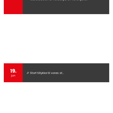
19.
🎉 Stort tillykke til vores st…
jun