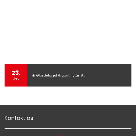
23.
🎄 Glædelig jul & godt nytår 🥂…
dec
Kontakt os