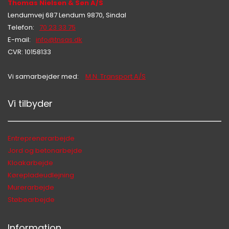
Thomas Nielsen & Søn A/S
Lendumvej 687 Lendum 9870, Sindal
Telefon:
70 23 33 75
E-mail:
info@tnsas.dk
CVR: 10158133
Vi samarbejder med:
M.N. Transport A/S
Vi tilbyder
Hej 👋
Hvordan kan vi hjælpe?
Entreprenørarbejde
Jord og betonarbejde
Kloakarbejde
Start en ny samtale
Kørepladeudlejning
Har du et spørgsmål? Start en ny samtale
Murerarbejde
Støbearbejde
Kontaktinformation
Tjenester
Information