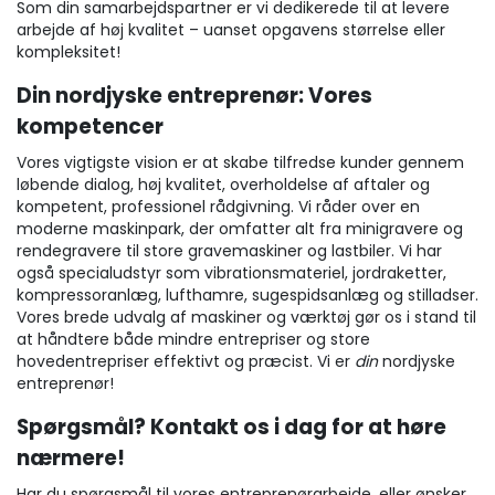
Som din samarbejdspartner er vi dedikerede til at levere
arbejde af høj kvalitet – uanset opgavens størrelse eller
kompleksitet!
Din nordjyske entreprenør: Vores
kompetencer
Vores vigtigste vision er at skabe tilfredse kunder gennem
løbende dialog, høj kvalitet, overholdelse af aftaler og
kompetent, professionel rådgivning. Vi råder over en
moderne maskinpark, der omfatter alt fra minigravere og
rendegravere til store gravemaskiner og lastbiler. Vi har
også specialudstyr som vibrationsmateriel, jordraketter,
kompressoranlæg, lufthamre, sugespidsanlæg og stilladser.
Vores brede udvalg af maskiner og værktøj gør os i stand til
at håndtere både mindre entrepriser og store
hovedentrepriser effektivt og præcist. Vi er
din
nordjyske
entreprenør!
Spørgsmål? Kontakt os i dag for at høre
nærmere!
Har du spørgsmål til vores entreprenørarbejde, eller ønsker