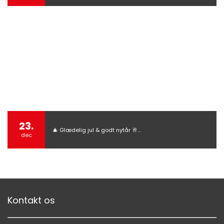
23.
🎄 Glædelig jul & godt nytår 🥂…
dec
Kontakt os