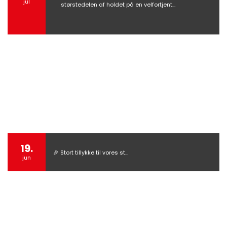
jul
størstedelen af holdet på en velfortjent…
19.
🎉 Stort tillykke til vores st…
jun