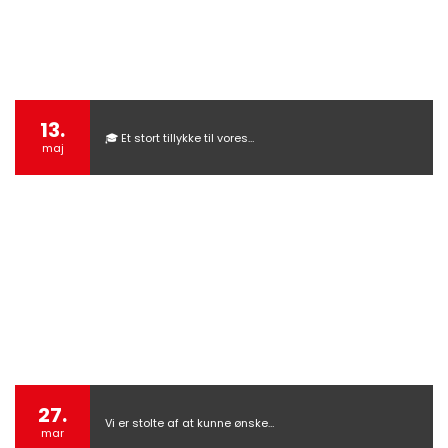
13.
🎓 Et stort tillykke til vores…
maj
27.
Vi er stolte af at kunne ønske…
mar