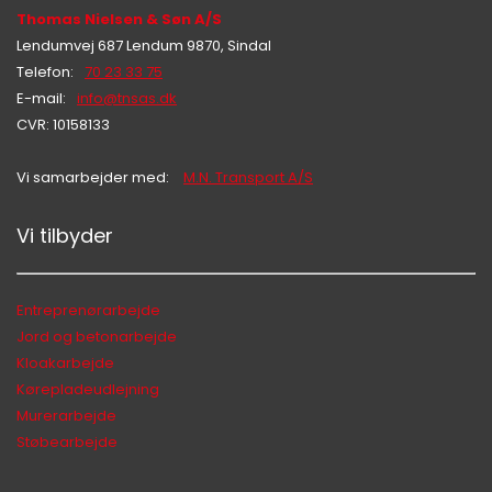
Thomas Nielsen & Søn A/S
Lendumvej 687 Lendum 9870, Sindal
Telefon:
70 23 33 75
E-mail:
info@tnsas.dk
CVR: 10158133
Vi samarbejder med:
M.N. Transport A/S
Vi tilbyder
Hej 👋
Hvordan kan vi hjælpe?
Entreprenørarbejde
Jord og betonarbejde
Kloakarbejde
Start en ny samtale
Kørepladeudlejning
Har du et spørgsmål? Start en ny samtale
Murerarbejde
Støbearbejde
Kontaktinformation