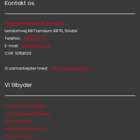
Kontakt os
Thomas Nielsen & Søn A/S
Lendumvej 687 Lendum 9870, Sindal
Telefon:
70 23 33 75
E-mail:
info@tnsas.dk
CVR: 10158133
Vi samarbejder med:
M.N. Transport A/S
Vi tilbyder
Hej 👋
Hvordan kan vi hjælpe?
Entreprenørarbejde
Jord og betonarbejde
Kloakarbejde
Start en ny samtale
Kørepladeudlejning
Har du et spørgsmål? Start en ny samtale
Murerarbejde