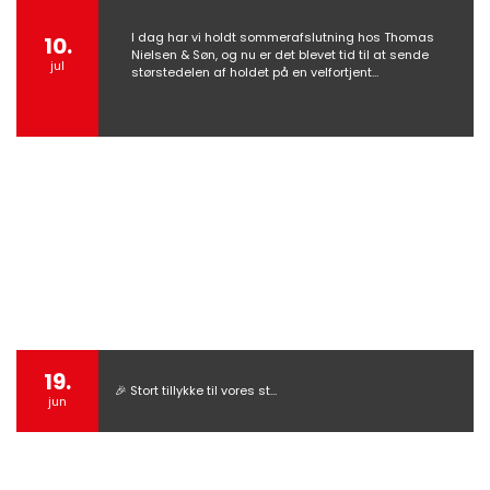
I dag har vi holdt sommerafslutning hos Thomas
10.
Nielsen & Søn, og nu er det blevet tid til at sende
jul
størstedelen af holdet på en velfortjent…
19.
🎉 Stort tillykke til vores st…
jun