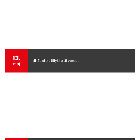
13.
🎓 Et stort tillykke til vores…
maj