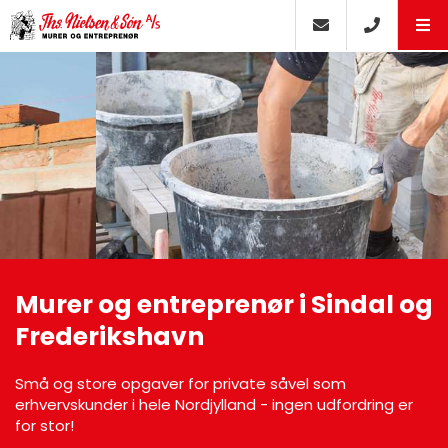
Murer og entreprenør i Sindal og
Frederikshavn
Små og store opgaver for private såvel som
erhvervskunder i hele Nordjylland - ingen udfordring er
for stor!