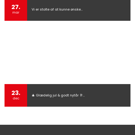
27.
Vi er stolte af at kunne ønske…
mar
23.
🎄 Glædelig jul & godt nytår 🥂…
dec