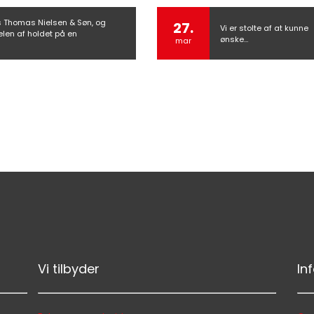
s Thomas Nielsen & Søn, og
27.
Vi er stolte af at kunne
delen af holdet på en
ønske…
mar
Vi tilbyder
In