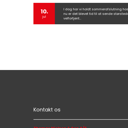
I dag har vi holdt sommerafslutning ho
10.
nu er det blevet tid til at sende største
jul
velfortjent…
Kontakt os