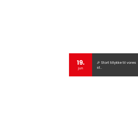
19.
🎉 Stort tillykke til vores
st…
jun