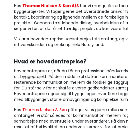
Hos
Thomas Nielsen & Søn A/S
har vi mange års erfarin
byggeprojekter. Vi tager gerne det overordnede ansvar fo
kontakt, koordinering og lignende mellem de forskellig
projektet. Gennem tæt løbende dialog, overholdelse af a
sørger vi for, at du får et færdigt projekt, du kan være f
Vi klarer hovedentreprise uanset projektets omfang, og vi
erhvervskunder i og omkring hele Nordjylland.
Hvad er hovedentreprise?
Hovedentreprise er, når du får en professionel håndværke
dit byggeprojekt. På den måde skal du kun kommunikere
resterende kommunikation mellem de forskellige faggru
for. Du står selv for at skaffe diverse godkendelser samt 
Hovedentreprise egner sig til byggesager, hvor flere faggr
med tilbygninger, større ombygninger og komplekse rum
Hos
Thomas Nielsen & Søn
påtager vi os gerne rollen so
omfanget. Vi står således for kommunikation mellem fag
samarbejde med eventuelle underleverandører. På den måd
resultat af høj kvalitet, og undervejs sørger vi for, at proj