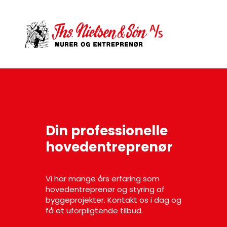
Din professionelle
hovedentreprenør
Vi har mange års erfaring som
hovedentreprenør og styring af
byggeprojekter. Kontakt os i dag og
få et uforpligtende tilbud.