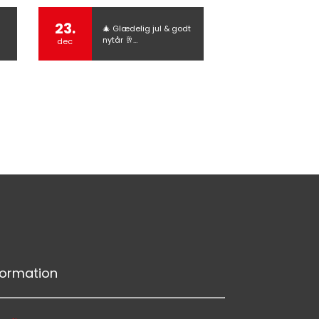
23.
🎄 Glædelig jul & godt
nytår 🥂…
dec
Hej 👋
Hvordan kan vi hjælpe?
Start en ny samtale
Har du et spørgsmål? Start en ny samtale
formation
Kontaktinformation