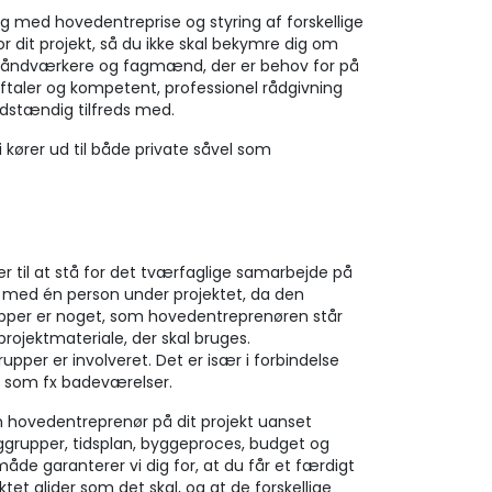
g med hovedentreprise og styring af forskellige
r dit projekt, så du ikke skal bekymre dig om
e håndværkere og fagmænd, der er behov for på
ftaler og kompetent, professionel rådgivning
uldstændig tilfreds med.
 kører ud til både private såvel som
r til at stå for det tværfaglige samarbejde på
 med én person under projektet, da den
pper er noget, som hovedentreprenøren står
projektmateriale, der skal bruges.
upper er involveret. Det er især i forbindelse
 som fx badeværelser.
m hovedentreprenør på dit projekt uanset
grupper, tidsplan, byggeproces, budget og
e garanterer vi dig for, at du får et færdigt
ektet glider som det skal, og at de forskellige