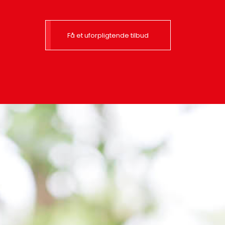
Få et uforpligtende tilbud