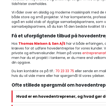
tidsfrister overholdes.
Vi råder over en alsidig og moderne maskinpark med de m
både store og små projekter. Vi har kompetente, professi
også en solid stab af dygtige samarbejdspartnere, som vi 
samarbejdspartnere, så du kan få den bedste kvalitet til 
Få et uforpligtende tilbud på hovedentr
Hos
Thomas Nielsen & Søn A/S
har vi både erfaringen,
kræves for at udføre hovedentreprise for vores kunder. Vi
private og erhvervskunder. Prisen på vores
entreprenørar
men har du et projekt i tankerne, er du mere end velkomm
din opgave.
Du kan kontakte os på tlf.:
70 23 33 75
eller sende en mai
hvis du vil vide mere eller har spørgsmål til vores ydelser.
Ofte stillede spørgsmål om hovedentrep
Hvad er en hovedentreprenør, og hvad gør d