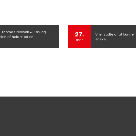
s Thomas Nielsen & Søn, og
27.
Vi er stolte af at kunne
delen af holdet på en
ønske…
mar