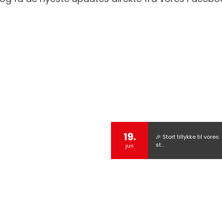
19.
🎉 Stort tillykke til vores
st…
jun