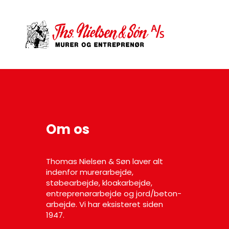
Om os
Thomas Nielsen & Søn laver alt
indenfor murerarbejde,
støbearbejde, kloakarbejde,
entreprenørarbejde og jord/beton-
arbejde. Vi har eksisteret siden
1947.