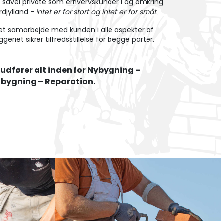
r såvel private som erhvervskunder i og omkring
rdjylland -
intet er for stort og intet er for småt
.
t samarbejde med kunden i alle aspekter af
ggeriet sikrer tilfredsstillelse for begge parter.
 udfører alt inden for Nybygning –
lbygning – Reparation.