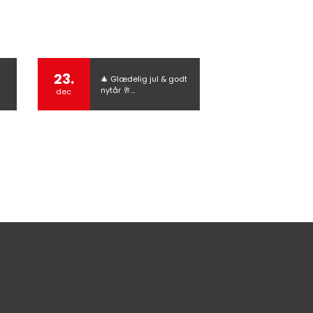
23.
🎄 Glædelig jul & godt
nytår 🥂…
dec
Hej 👋
Hvordan kan vi hjælpe?
Start en ny samtale