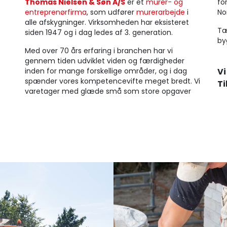
Thomas Nielsen & Søn A/S
er et
murer- og
fo
entreprenørfirma
, som udfører
murerarbejde
i
No
alle afskygninger. Virksomheden har
eksisteret
Tæ
siden 1947 og i dag ledes af 3. generation.
by
Med over 70 års erfaring i branchen har vi
gennem tiden udviklet viden og færdigheder
inden for mange forskellige områder, og i dag
Vi
spænder vores kompetencevifte meget bredt. Vi
Ti
varetager med glæde små som store opgaver