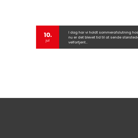
I dag har vi holdt sommerafslutning ho
10.
nu er det blevet tid til at sende største
jul
velfortjent…