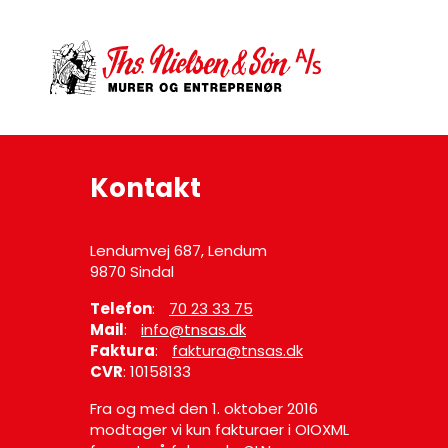
Kontakt
Lendumvej 687, Lendum
9870 Sindal
Telefon
:
70 23 33 75
Mail
:
info@tnsas.dk
Faktura
:
faktura@tnsas.dk
CVR
: 10158133
Fra og med den 1. oktober 2016
modtager vi kun fakturaer i OIOXML