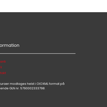
Hej 👋
Hvordan kan vi hjælpe?
Start en ny samtale
Har du et spørgsmål? Start en ny samtale
formation
Kontaktinformation
anti
Tjenester
il
takt
Lokation
Social Media
turaer modtages helst i OIOXML format på
gende GLN nr. 5790002333798.
Uforpligtende Tilbud