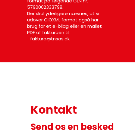
format på følgende GLN nr.
5790002333798.
Der skal yderligere nævnes, at vi
udover OIOXML format også har
brug for et e-bilag eller en mailet
PDF af fakturaen til
faktura@tnsas.dk
Kontakt
Send os en besked