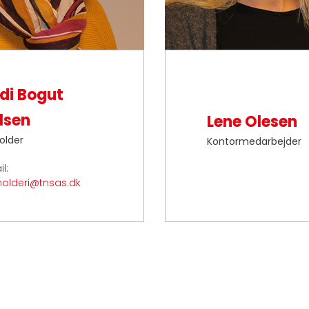
di Bogut
lsen
Lene Olesen
older
Kontormedarbejder
l:
olderi@tnsas.dk