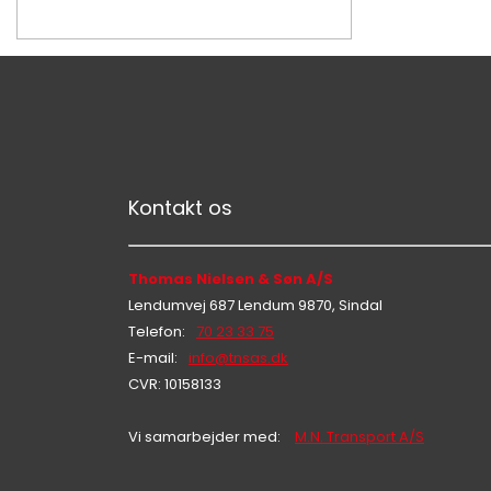
Kontakt os
Thomas Nielsen & Søn A/S
Lendumvej 687 Lendum 9870, Sindal
Telefon:
70 23 33 75
E-mail:
info@tnsas.dk
CVR: 10158133
Vi samarbejder med:
M.N. Transport A/S