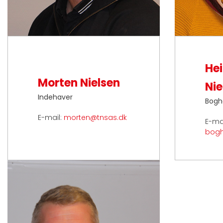
Hei
Morten Nielsen
Nie
Indehaver
Bogh
E-mail:
morten@tnsas.dk
E-mai
bogh