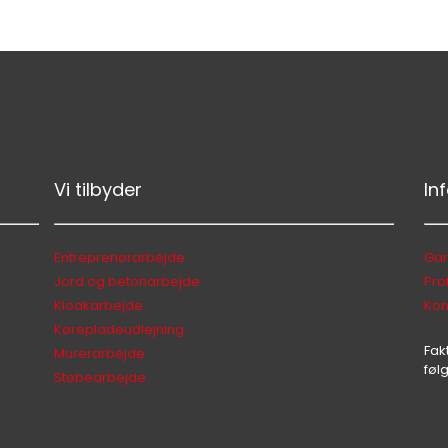
Vi tilbyder
In
Entreprenørarbejde
Gar
Jord og betonarbejde
Prof
Kloakarbejde
Kon
Kørepladeudlejning
Fak
Murerarbejde
føl
Støbearbejde